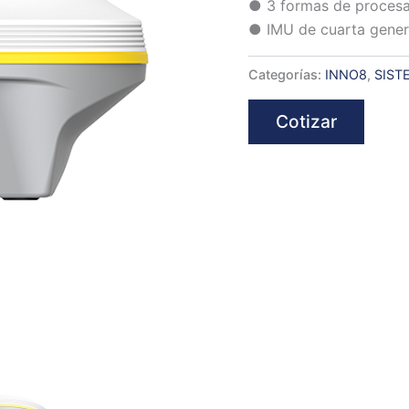
● 3 formas de proces
● IMU de cuarta gener
Categorías:
INNO8
,
SIST
Cotizar