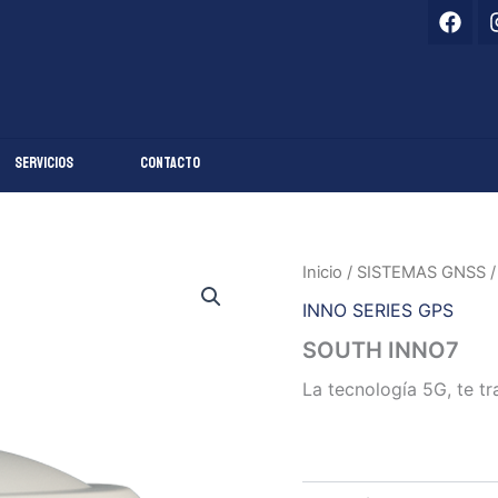
F
a
c
e
b
o
o
k
Servicios
Contacto
Inicio
/
SISTEMAS GNSS
INNO SERIES GPS
SOUTH INNO7
La tecnología 5G, te tr