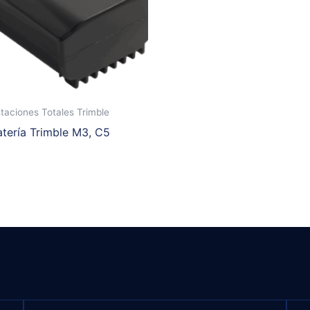
taciones Totales Trimble
atería Trimble M3, C5