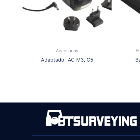
Accesorios
Es
Adaptador AC M3, C5
B